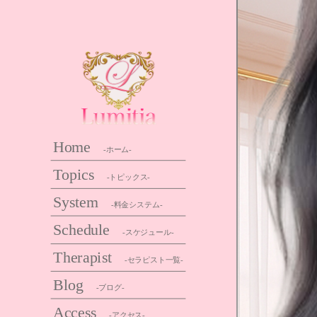
Home
-ホーム-
Topics
-トピックス-
System
-料金システム-
Schedule
-スケジュール-
Therapist
-セラピスト一覧-
Blog
-ブログ-
Access
-アクセス-