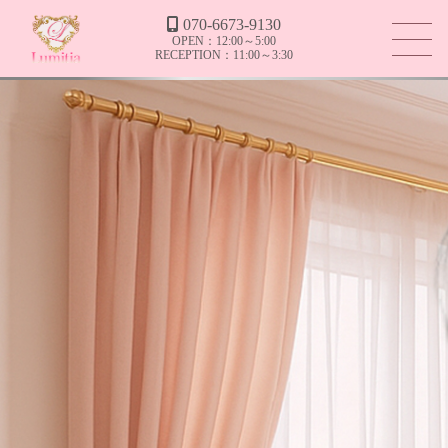
070-6673-9130
OPEN：12:00～5:00
RECEPTION：11:00～3:30