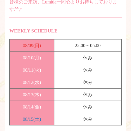
皆様のご来訪、Lumitia一同心よりお待ちしておりま
す💭𓈒𓏸
WEEKLY SCHEDULE
08/09
(日)
22:00～05:00
08/10
(月)
休み
08/11
(火)
休み
08/12
(水)
休み
08/13
(木)
休み
08/14
(金)
休み
08/15
(土)
休み