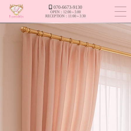
070-6673-9130
OPEN：12:00～5:00
RECEPTION：11:00～3:30