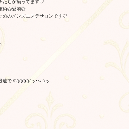
子たちが揃ってます♡
施術◎愛嬌◎
ためのメンズエステサロンです♡
0
(((((((((っ･ω･)っ