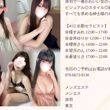
赤羽で一番かわいい女の
ビジュアル◎スタイル◎
すべてを求める紳士様の
【4/12 出勤セラピスト】
🌼楪すみれ 12:00～17:00
🌼金井ゆりか 12:00～17:0
🌼櫻井さら 14:00～22:00
🌼望月のん 17:00～22:00
🌼蒼波りさ 17:00～22:00
当日のご予約はお電話が最速です(
070-6673-9130
メンズエステ
メンエス
赤羽
東京