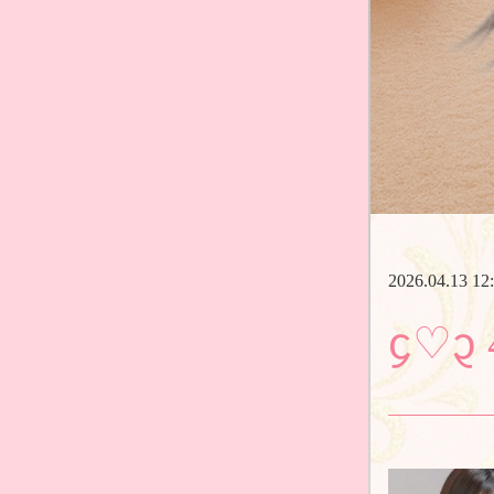
2026.04.13 12
᧔♡᧓