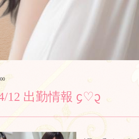
:00
 4/12 出勤情報 ᧔♡᧓