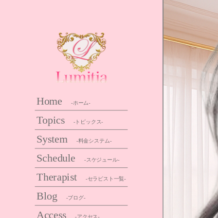
Home
-ホーム-
Topics
-トピックス-
System
-料金システム-
Schedule
-スケジュール-
Therapist
-セラピスト一覧-
Blog
-ブログ-
Access
-アクセス-